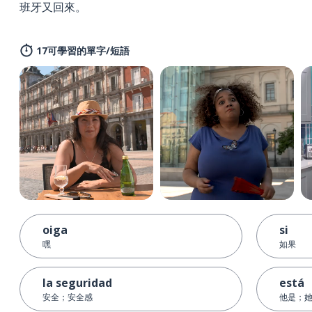
班牙又回來。
17可學習的單字/短語
oiga
si
嘿
如果
la seguridad
está
安全；安全感
他是；