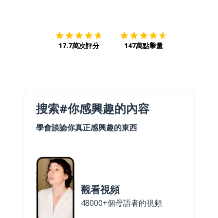
下載App
App Store
下載
Google
17.7萬次評分
147萬點擊量
搜索#你感興趣的內容
學會談論你真正感興趣的東西
觀看視頻
48000+個母語者的視頻