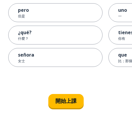
pero
uno
但是
一
¿qué?
tiene
什麼？
你有
señora
que
女士
比；那個；
開始上課