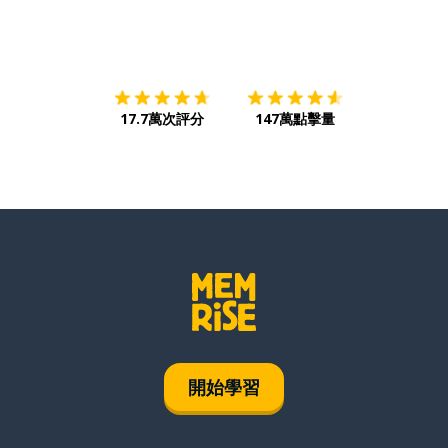
下載App
App Store
下載
Google
17.7萬次評分
147萬點擊量
開始學習