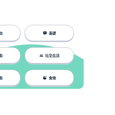
他
基礎
動
社交生活
動
食物