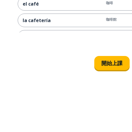
咖啡
el café
咖啡館
la cafetería
想像
imaginar
一天
un día
開始上課
我要走了
me voy
可以；能夠
poder
拿；上車；取
coger
杯子
la taza