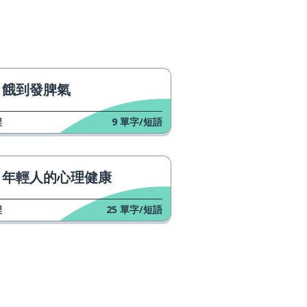
餓到發脾氣
程
9
單字/短語
年輕人的心理健康
程
25
單字/短語