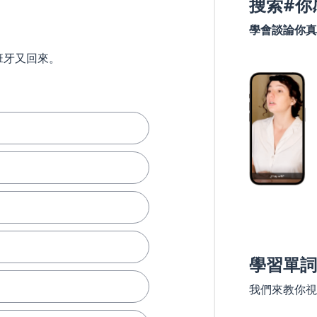
搜索#你
學會談論你真
班牙又回來。
學習單詞
我們來教你視