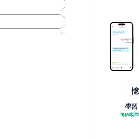
憶
學習
憶術家詞