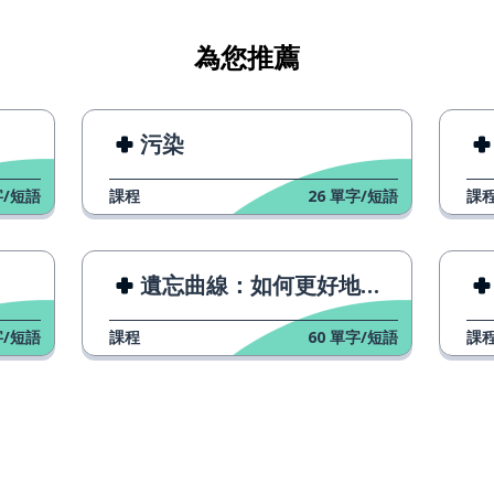
為您推薦
污染
/短語
課程
26
單字/短語
課
遺忘曲線：如何更好地學習
/短語
課程
60
單字/短語
課