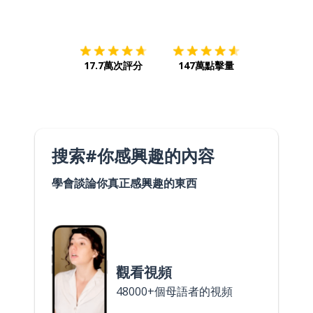
下載App
App Store
下載
Google
17.7萬次評分
147萬點擊量
搜索#你感興趣的內容
學會談論你真正感興趣的東西
觀看視頻
48000+個母語者的視頻