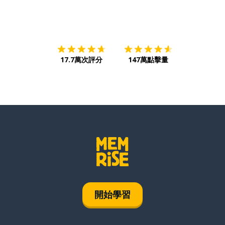
下載App
App Store
下載
Google
17.7萬次評分
147萬點擊量
開始學習