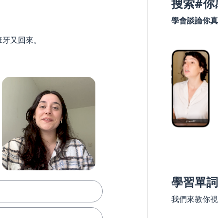
搜索#你
學會談論你真
班牙又回來。
學習單詞
我們來教你視