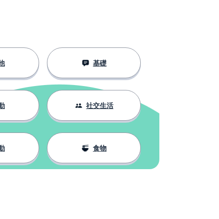
他
基礎
動
社交生活
動
食物