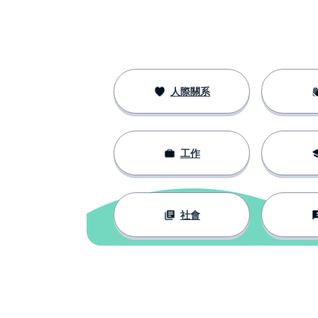
el sabor
氣
el gas
公平的；晴朗的
justo
人際關系
食物
la comida
工作
社會