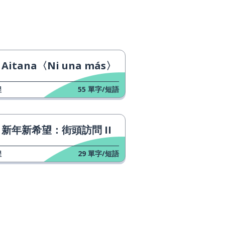
Aitana〈Ni una más〉
程
55
單字/短語
新年新希望：街頭訪問 II
程
29
單字/短語