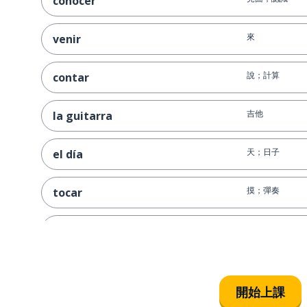
conocer
來
venir
說；計算
contar
吉他
la guitarra
天；日子
el día
摸；彈奏
tocar
探戈
el tango
唱
cantar
開始上課
奶奶；外婆