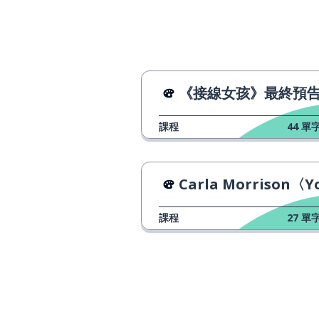
la inquietud
有用的
útil
學習；研究
estudiar
《接線女孩》最終預
藥
la medicina
課程
44
單字
專業；特色菜
la especialidad
Carla Morrison〈Yo vivo para t
真棒！
¡qué maravilla!
課程
27
單字
喜歡
gustar
相同；一樣
lo mismo
味道