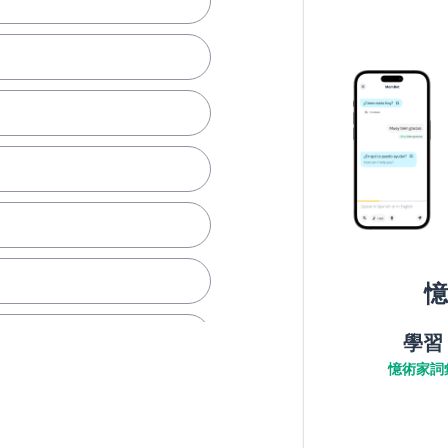
憶
學習
憶術家詞