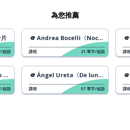
為您推薦
告片
Andrea Bocelli〈Noche de Paz〉
/短語
課程
21
單字/短語
課
i〉
Ángel Ureta〈De lunes a viernes〉
/短語
課程
57
單字/短語
課