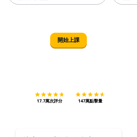
開始上課
下載App
App Store
下載
Google
17.7萬次評分
147萬點擊量