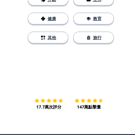
健康
教育
其他
旅行
下載App
App Store
下載
Google
17.7萬次評分
147萬點擊量