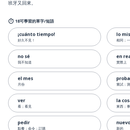
班牙又回來。
18可學習的單字/短語
¡cuánto tiempo!
lo mi
好久不見！
相同；
no sé
en re
我不知道
實際上
el mes
proba
月份
嘗試；
ver
la co
看；看見
東西；
pedir
nuev
點餐；命令；訂購
新的