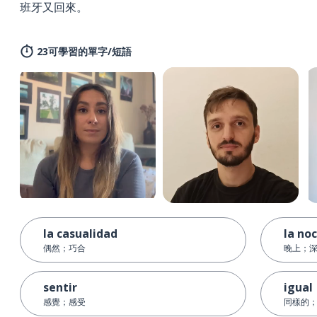
班牙又回來。
23可學習的單字/短語
la casualidad
la no
偶然；巧合
晚上；
sentir
igual
感覺；感受
同樣的