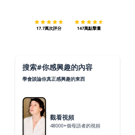
下載App
App Store
下載
Google
17.7萬次評分
147萬點擊量
搜索#你感興趣的內容
學會談論你真正感興趣的東西
觀看視頻
48000+個母語者的視頻