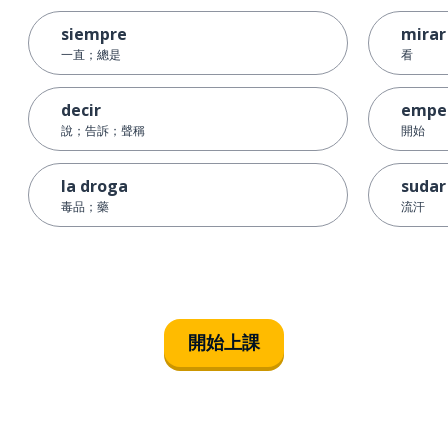
siempre
mirar
一直；總是
看
decir
empe
說；告訴；聲稱
開始
la droga
sudar
毒品；藥
流汗
開始上課