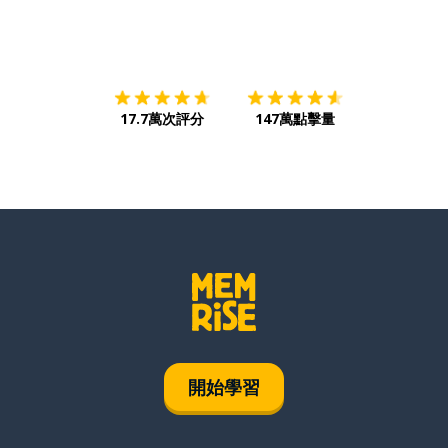
下載App
App Store
下載
Google
17.7萬次評分
147萬點擊量
開始學習