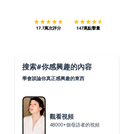
下載App
App Store
下載
Google
17.7萬次評分
147萬點擊量
搜索#你感興趣的內容
學會談論你真正感興趣的東西
觀看視頻
48000+個母語者的視頻