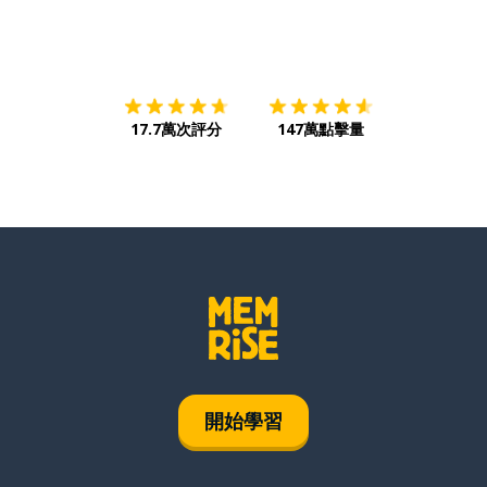
下載App
App Store
下載
Google
17.7萬次評分
147萬點擊量
開始學習