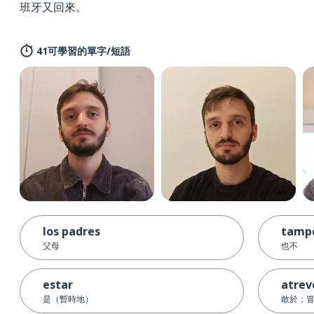
班牙又回來。
41可學習的單字/短語
los padres
tamp
父母
也不
estar
atrev
是（暫時地）
敢於；