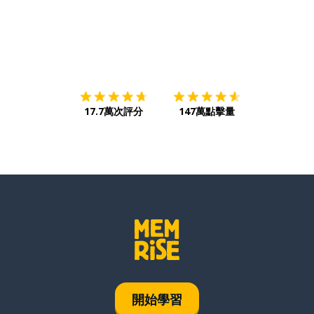
下載App
App Store
下載
Google
17.7萬次評分
147萬點擊量
開始學習