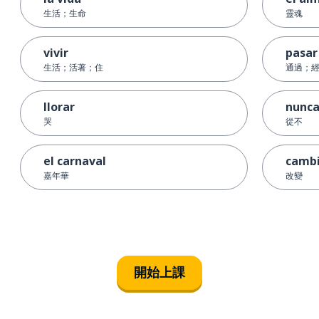
生活；生命
靈魂
vivir
pasar
生活；活著；住
通過；
llorar
nunc
哭
從不
el carnaval
camb
嘉年華
改變
開始上課