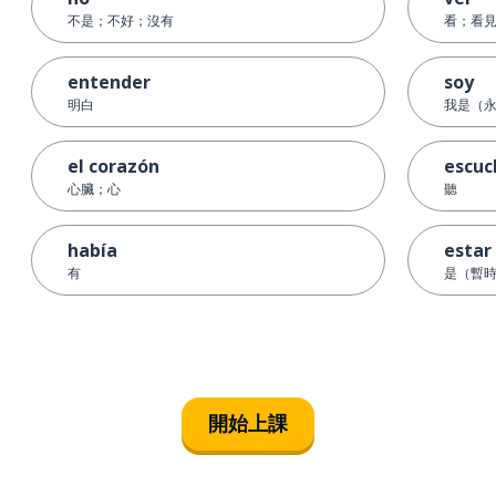
不是；不好；沒有
看；看
entender
soy
明白
我是（
el corazón
escuc
心臟；心
聽
había
estar
有
是（暫
開始上課