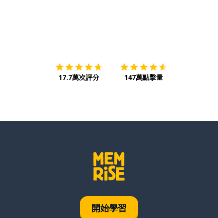
下載App
App Store
下載
Google
17.7萬次評分
147萬點擊量
開始學習