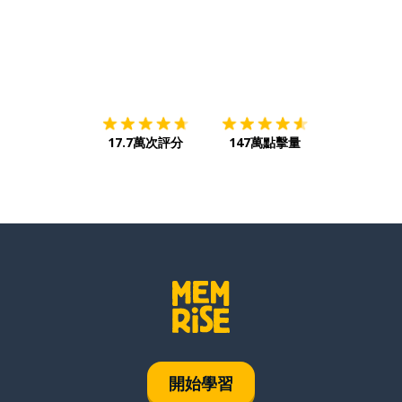
下載App
App Store
下載
Google
17.7萬次評分
147萬點擊量
開始學習