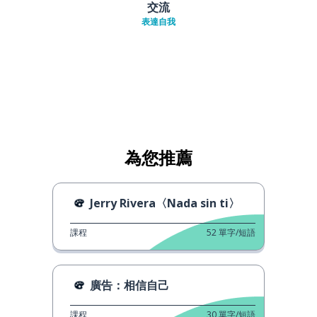
交流
表達自我
為您推薦
Jerry Rivera〈Nada sin ti〉
課程
52
單字/短語
廣告：相信自己
課程
30
單字/短語