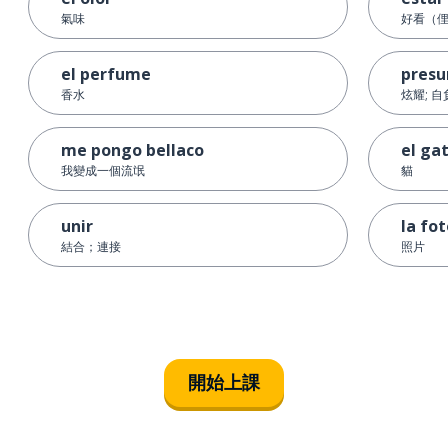
氣味
好看（
el perfume
presu
香水
炫耀; 自
me pongo bellaco
el ga
我變成一個流氓
貓
unir
la fo
結合；連接
照片
開始上課