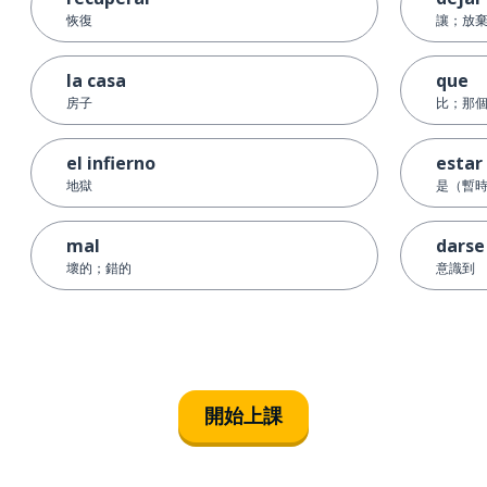
恢復
讓；放
la casa
que
房子
比；那個；
el infierno
estar
地獄
是（暫
mal
darse
壞的；錯的
意識到
開始上課