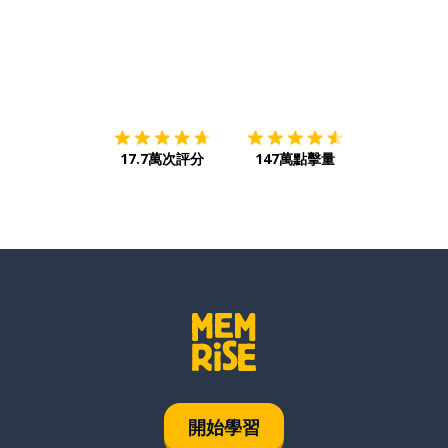
下載App
App Store
下載
Google
17.7萬次評分
147萬點擊量
開始學習