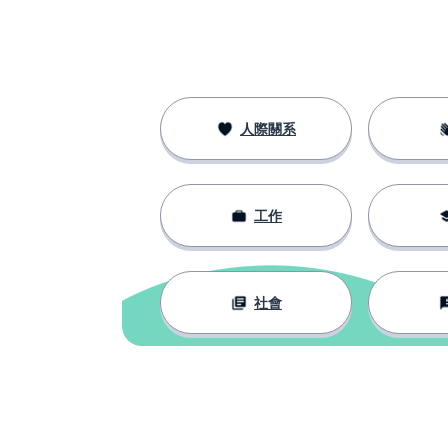
conocer
故事；歷史
la historia
名字
el nombre
人際關系
寫
escribir
工作
說；計算
contar
我告訴你
te lo cuento
社會
依賴；依靠
depender
價值；勇氣
el valor
詞源學