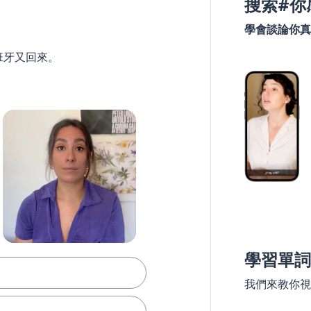
搜索#你
學會談論你真
班牙又回來。
學習單詞
我們來教你視