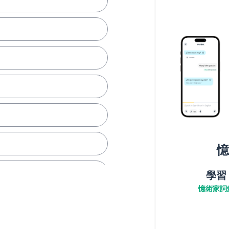
憶
學習
憶術家詞