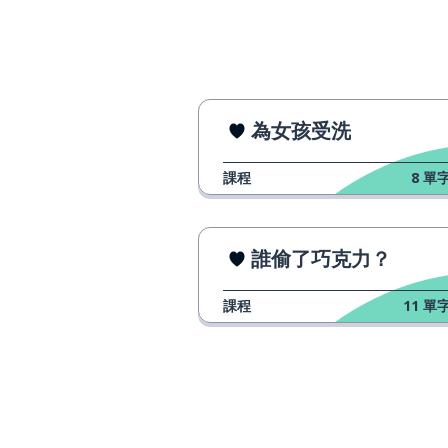
el cura
羅馬的；羅馬人
romano
結婚
casar
為女孩受洗
士兵
el soldado; la soldado
課程
8
單字
皇帝
el emperador
誰偷了巧克力？
最終；終於
al final
課程
11
單字
折磨
martirizar
斬首
decapitar
見面；認識