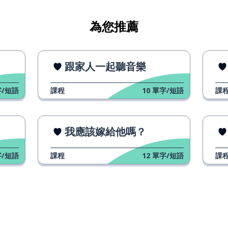
為您推薦
跟家人一起聽音樂
/短語
課程
10
單字/短語
課
我應該嫁給他嗎？
/短語
課程
12
單字/短語
課