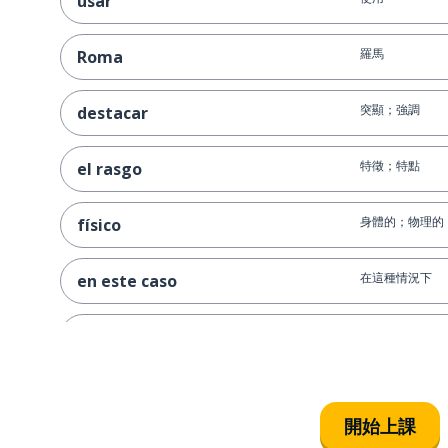
usar
羅馬
Roma
突顯；強調
destacar
特徵；特點
el rasgo
身體的；物理的
físico
在這種情況下
en este caso
是（永久地）
ser
強壯的；強烈的
fuerte
開始上課
來