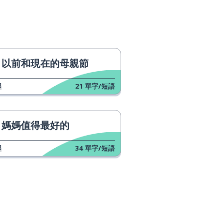
以前和現在的母親節
程
21
單字/短語
媽媽值得最好的
程
34
單字/短語