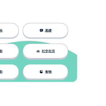
他
基礎
動
社交生活
動
食物