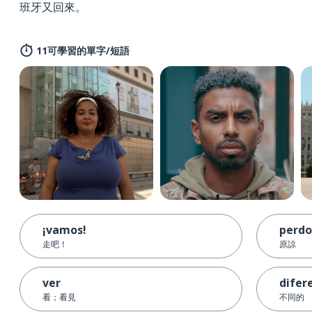
班牙又回來。
11可學習的單字/短語
¡vamos!
perdo
走吧！
原諒
ver
difer
看；看見
不同的