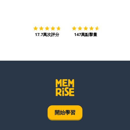
下載App
App Store
下載
Google
17.7萬次評分
147萬點擊量
開始學習