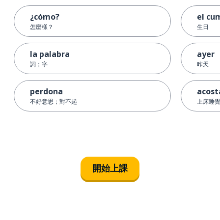
¿cómo?
el cu
怎麼樣？
生日
la palabra
ayer
詞；字
昨天
perdona
acost
不好意思；對不起
上床睡
開始上課