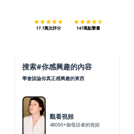
下載App
App Store
下載
Google
17.7萬次評分
147萬點擊量
搜索#你感興趣的內容
學會談論你真正感興趣的東西
觀看視頻
48000+個母語者的視頻