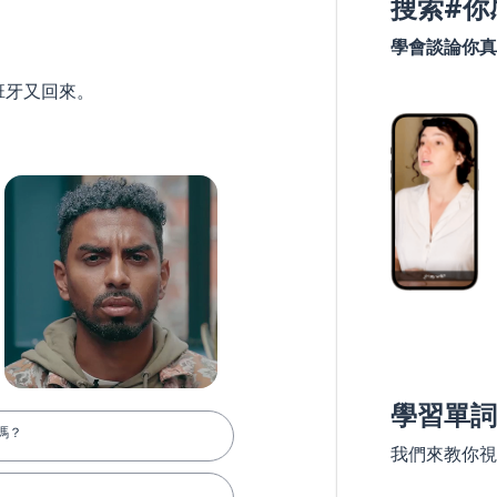
搜索#你
學會談論你真
班牙又回來。
學習單詞
嗎？
我們來教你視