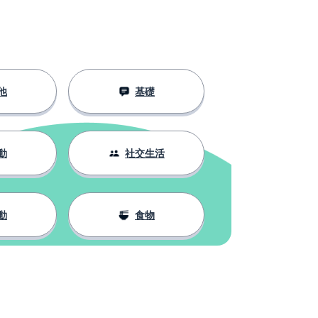
他
基礎
動
社交生活
動
食物