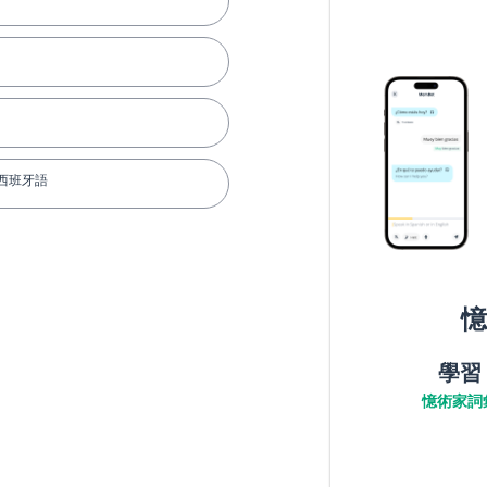
西班牙語
憶
學習
憶術家詞