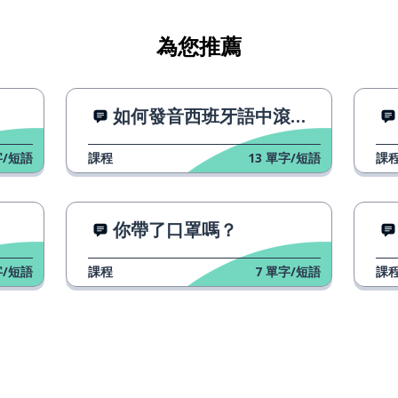
為您推薦
如何發音西班牙語中滾動舌頭的「R」
/短語
課程
13
單字/短語
課
你帶了口罩嗎？
/短語
課程
7
單字/短語
課