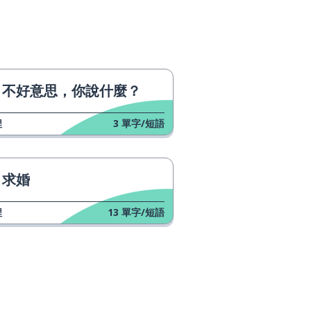
不好意思，你說什麼？
程
3
單字/短語
求婚
程
13
單字/短語