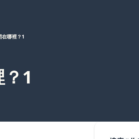
間在哪裡？1
？1