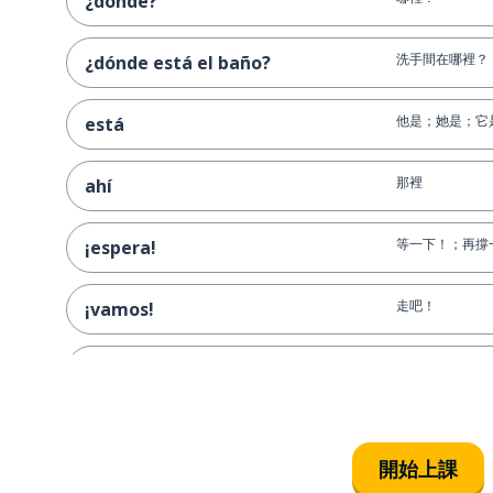
¿dónde?
洗手間在哪裡？
¿dónde está el baño?
他是；她是；它
está
那裡
ahí
等一下！；再撐
¡espera!
走吧！
¡vamos!
讓我一個人靜靜
déjame en paz
開始上課