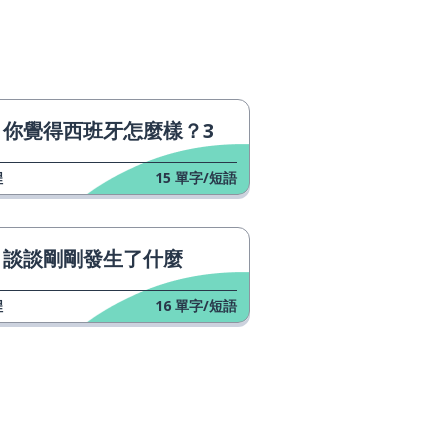
你覺得西班牙怎麼樣？3
程
15
單字/短語
談談剛剛發生了什麼
程
16
單字/短語