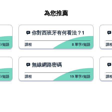
為您推薦
你對西班牙有何看法？1
/短語
課程
8
單字/短語
課
無線網路密碼
/短語
課程
19
單字/短語
課