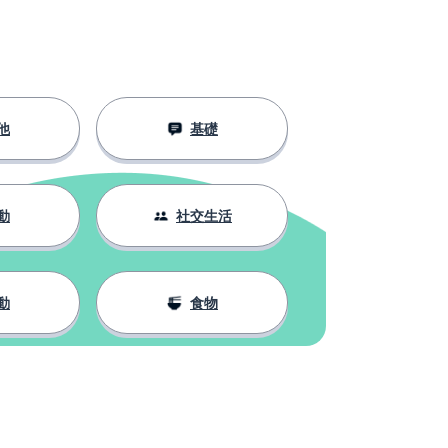
他
基礎
動
社交生活
動
食物