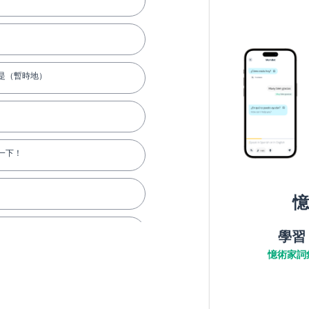
是（暫時地）
一下！
憶
學習
憶術家詞