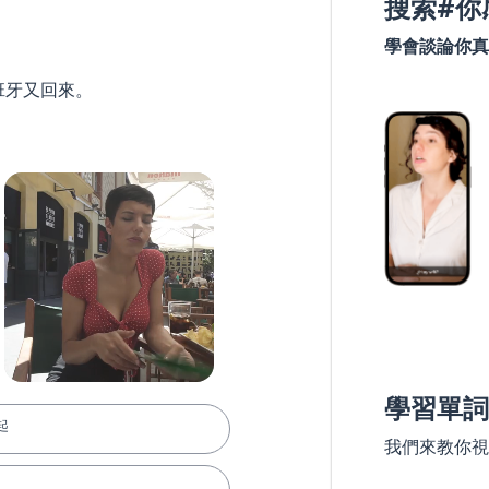
搜索#你
學會談論你真
班牙又回來。
學習單詞
起
我們來教你視