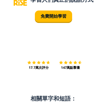
免費開始學習
下載App
App Store
下載
Google
17.7萬次評分
147萬點擊量
相關單字和短語：