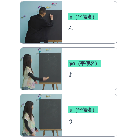
n（平假名）
ん
yo（平假名）
よ
u（平假名）
う