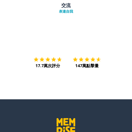
交流
表達自我
下載App
App Store
下載
Google
17.7萬次評分
147萬點擊量