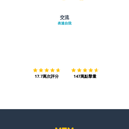
交流
表達自我
下載App
App Store
下載
Google
17.7萬次評分
147萬點擊量