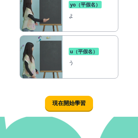
yo（平假名）
よ
u（平假名）
う
現在開始學習