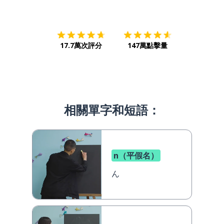
下載App
App Store
下載
Google
17.7萬次評分
147萬點擊量
相關單字和短語：
n（平假名）
ん