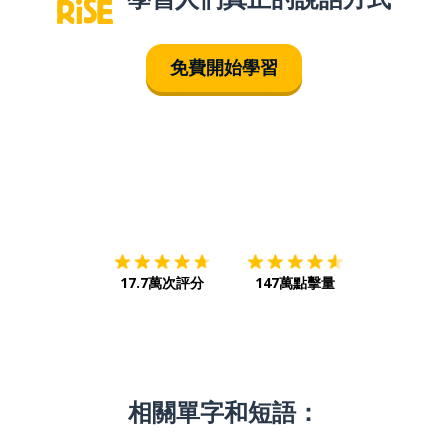
免費開始學習
下載App
App Store
下載
Google
17.7萬次評分
147萬點擊量
相關單字和短語：