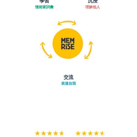
學習
沉浸
憶術家詞彙
理解他人
交流
表達自我
下載App
App Store
下載
Google