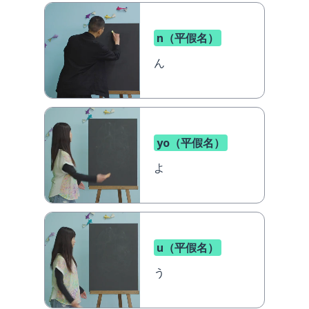
n（平假名）
ん
yo（平假名）
よ
u（平假名）
う