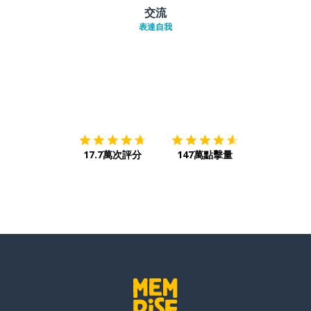
交流
表達自我
下載App
App Store
下載
Google
17.7萬次評分
147萬點擊量