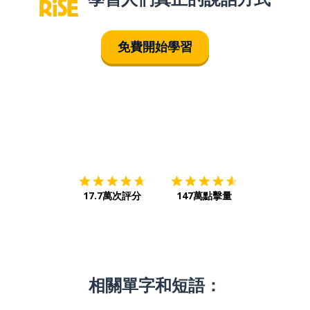
免費開始學習
下載App
App Store
下載
Google
17.7萬次評分
147萬點擊量
相關單字和短語：