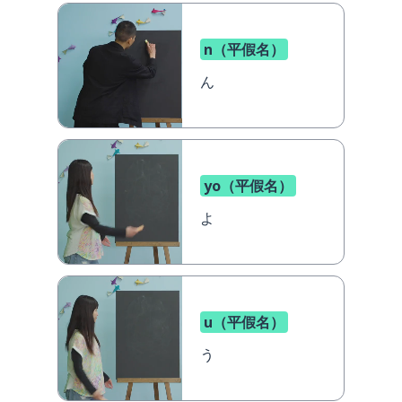
n（平假名）
ん
yo（平假名）
よ
u（平假名）
う