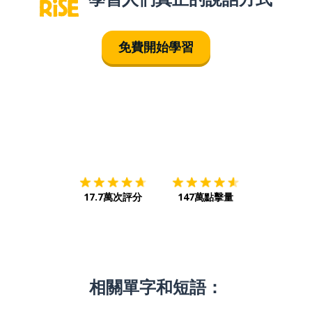
免費開始學習
下載App
App Store
下載
Google
17.7萬次評分
147萬點擊量
相關單字和短語：