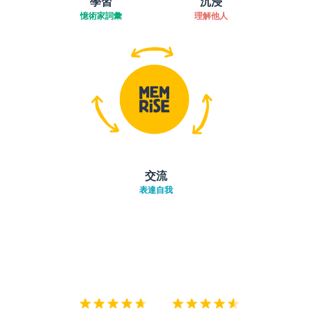
學習
沉浸
憶術家詞彙
理解他人
交流
表達自我
下載App
App Store
下載
Google