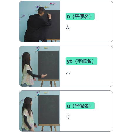
n（平假名）
ん
yo（平假名）
よ
u（平假名）
う