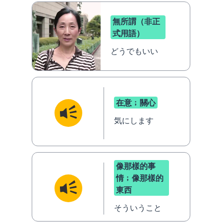
無所謂（非正
式用語）
どうでもいい
在意﹔關心
気にします
像那樣的事
情﹔像那樣的
東西
そういうこと