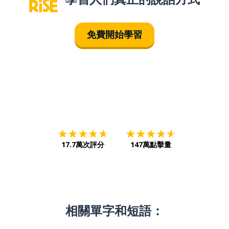
免費開始學習
下載App
App Store
下載
Google
17.7萬次評分
147萬點擊量
相關單字和短語：