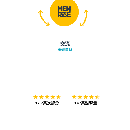
交流
表達自我
下載App
App Store
下載
Google
17.7萬次評分
147萬點擊量