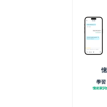
憶
學習
憶術家詞