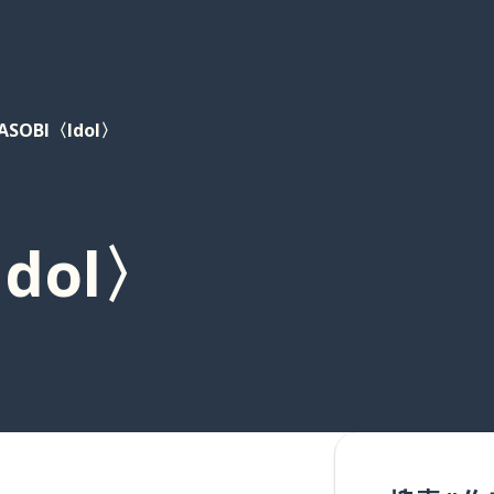
ASOBI〈Idol〉
Idol〉