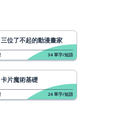
三位了不起的動漫畫家
程
34
單字/短語
卡片魔術基礎
程
24
單字/短語