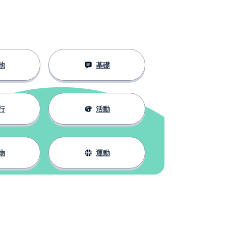
他
基礎
行
活動
物
運動