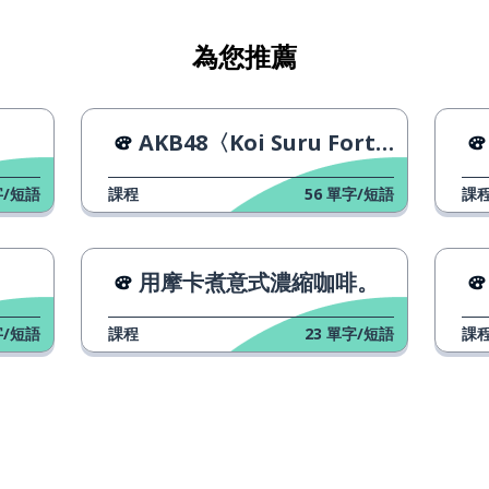
為您推薦
AKB48〈Koi Suru Fortune Cookie〉
/短語
課程
56
單字/短語
課
用摩卡煮意式濃縮咖啡。
/短語
課程
23
單字/短語
課