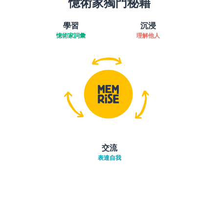
憶術家獨門秘籍
學習
沉浸
憶術家詞彙
理解他人
交流
表達自我
下載App
App Store
下載
Google