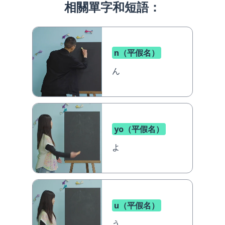
相關單字和短語：
n（平假名）
ん
yo（平假名）
よ
u（平假名）
う