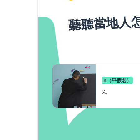
聽聽當地人
n（平假名）
ん