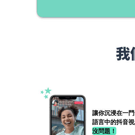
我
讓你沉浸在一門
語言中的抖音視
沒問題！