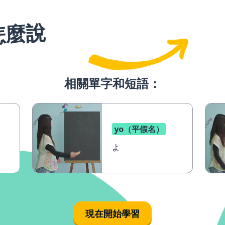
怎麼說
相關單字和短語：
yo（平假名）
よ
現在開始學習