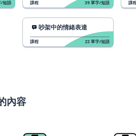
/短語
課程
39
單字/短語
課
吵架中的情緒表達
課程
22
單字/短語
的內容