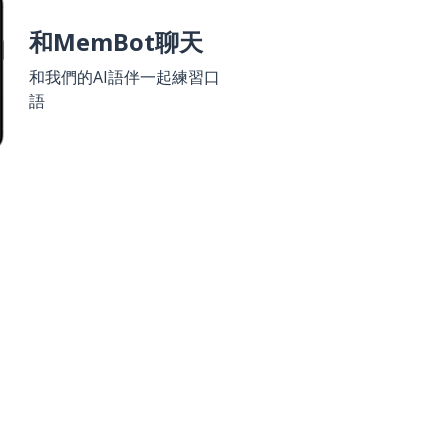
和MemBot聊天
和我們的AI語伴一起練習口
語
 Play