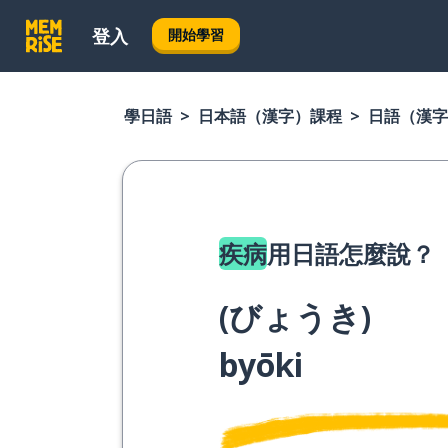
登入
開始學習
學日語
日本語（漢字）課程
日語（漢字
疾病
用日語怎麼說？
(
びょうき
)
byōki