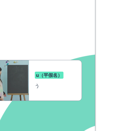
u（平假名）
う