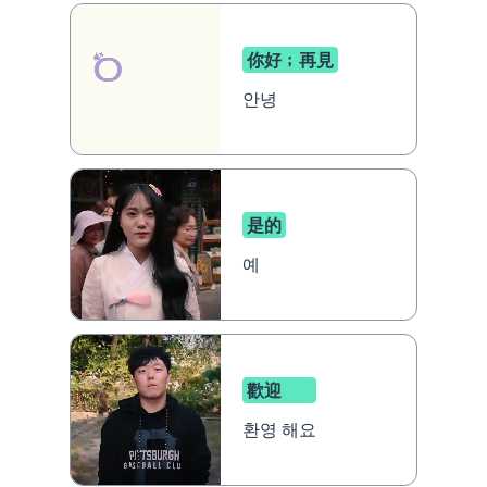
你好﹔再見
안녕
是的
예
歡迎
환영 해요