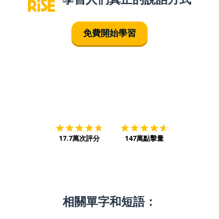
免費開始學習
下載App
App Store
下載
Google
17.7萬次評分
147萬點擊量
相關單字和短語：