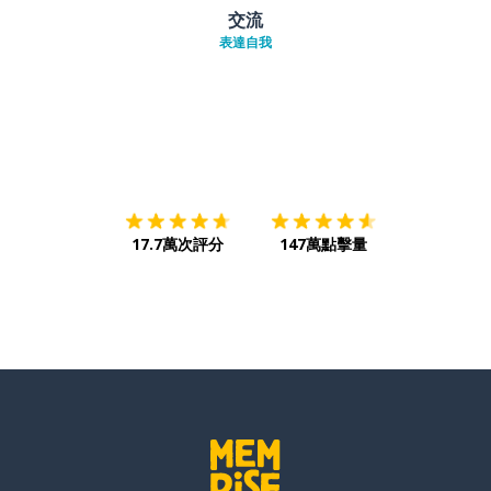
交流
表達自我
下載App
App Store
下載
Google
17.7萬次評分
147萬點擊量