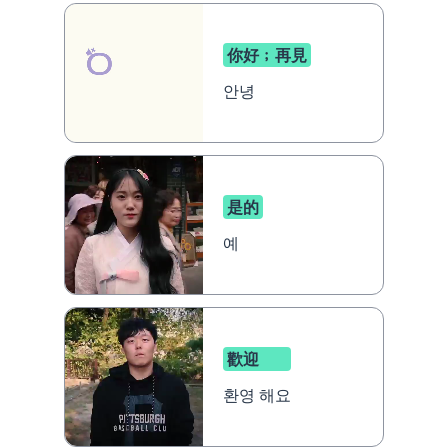
你好﹔再見
안녕
是的
예
歡迎
환영 해요