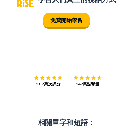
免費開始學習
下載App
App Store
下載
Google
17.7萬次評分
147萬點擊量
相關單字和短語：