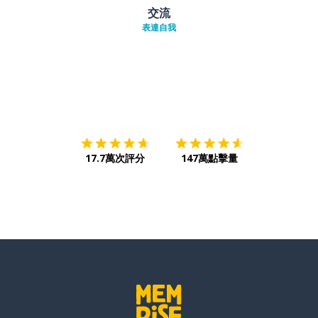
交流
表達自我
下載App
App Store
下載
Google
17.7萬次評分
147萬點擊量