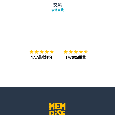
交流
表達自我
下載App
App Store
下載
Google
17.7萬次評分
147萬點擊量