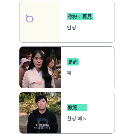
你好﹔再見
안녕
是的
예
歡迎
환영 해요