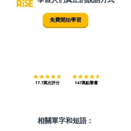
免費開始學習
下載App
App Store
下載
Google
17.7萬次評分
147萬點擊量
相關單字和短語：