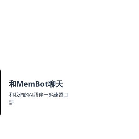
和MemBot聊天
和我們的AI語伴一起練習口
語