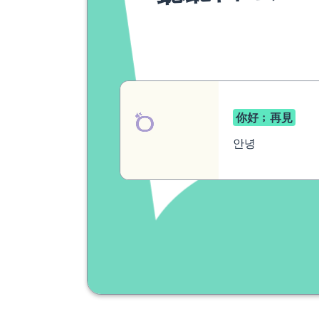
你好﹔再見
안녕