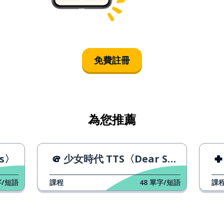
免費註冊
為您推薦
ms〉
少女時代 TTS〈Dear Santa〉
/短語
課程
48
單字/短語
課