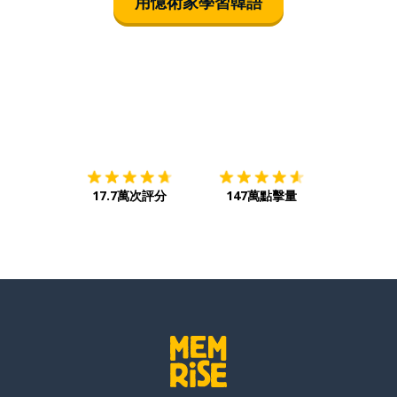
用憶術家學習韓語
下載App
App Store
下載
Google
17.7萬次評分
147萬點擊量