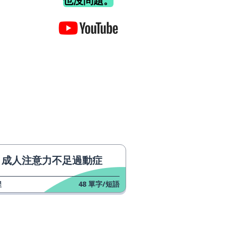
也沒問題。
成人注意力不足過動症
程
48
單字/短語