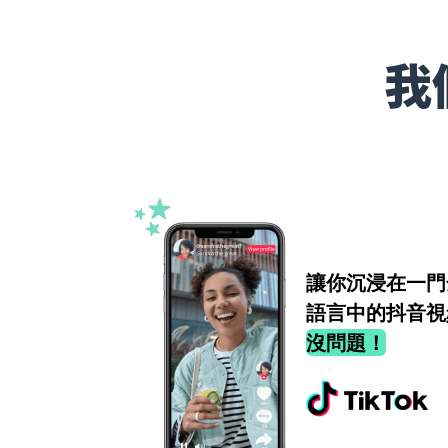
我
讓你沉浸在一門
語言中的抖音視
沒問題！