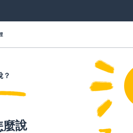
裡
說？
怎麼說