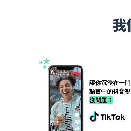
我
讓你沉浸在一門
語言中的抖音視
沒問題！