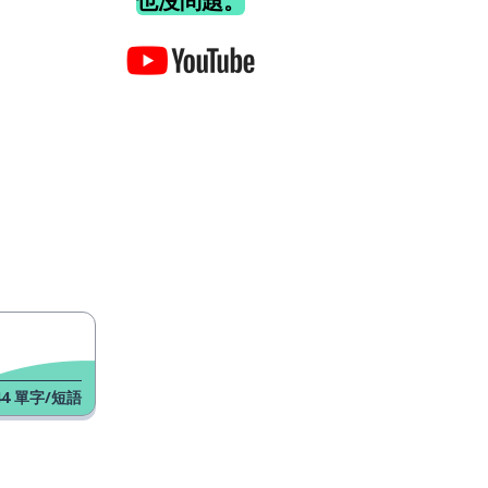
也沒問題。
44
單字/短語