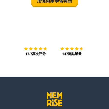
用憶術家學習韓語
下載App
App Store
下載
Google
17.7萬次評分
147萬點擊量