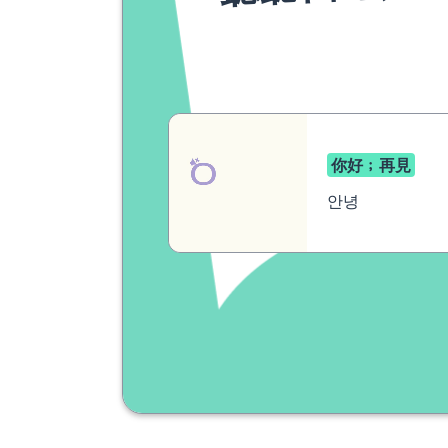
你好﹔再見
안녕