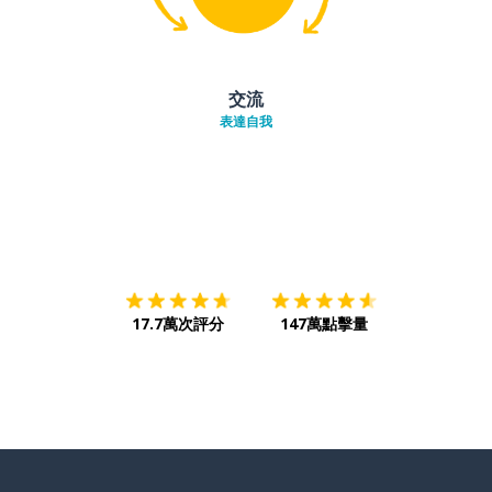
交流
表達自我
下載App
App Store
下載
Google
17.7萬次評分
147萬點擊量