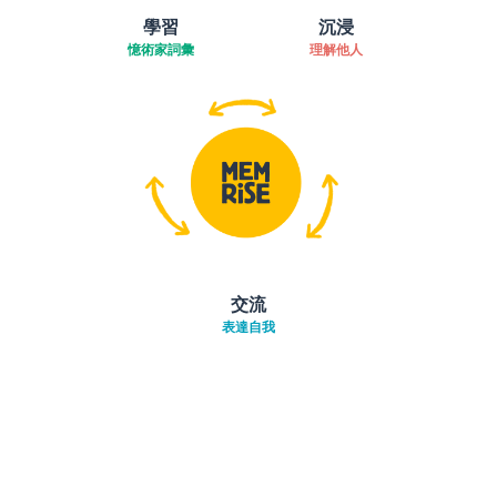
學習
沉浸
憶術家詞彙
理解他人
交流
表達自我
下載App
App Store
下載
Google