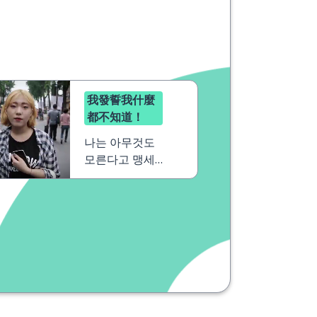
我發誓我什麼
都不知道！
나는 아무것도
모른다고 맹세
해요！