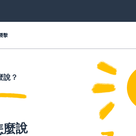
襲擊
麼說？
怎麼說