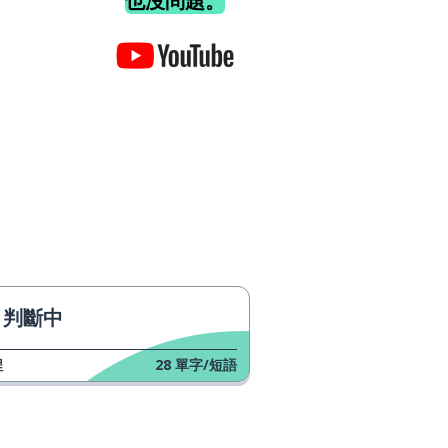
也沒問題。
判斷中
程
28
單字/短語