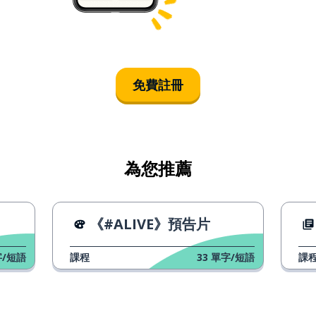
免費註冊
為您推薦
《#ALIVE》預告片
/短語
課程
33
單字/短語
課