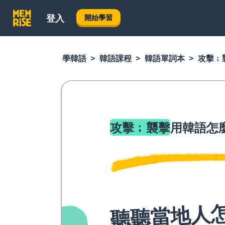
登入
開始學習
學韓語
韓語課程
韓語單詞本
攻擊﹔
攻擊﹔襲擊
用韓語怎
聽聽當地人