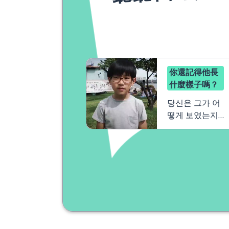
你還記得他長
什麼樣子嗎？
당신은 그가 어
떻게 보였는지
기억해요？