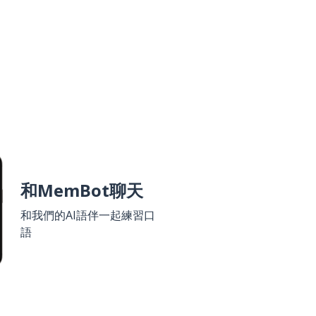
和MemBot聊天
和我們的AI語伴一起練習口
語