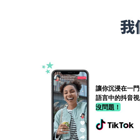
我
讓你沉浸在一門
語言中的抖音視
沒問題！