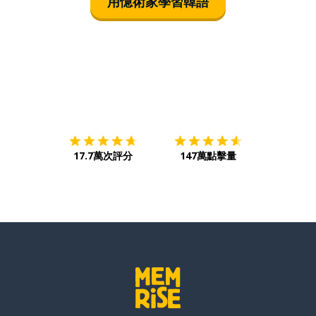
用憶術家學習韓語
下載App
App Store
下載
Google
17.7萬次評分
147萬點擊量