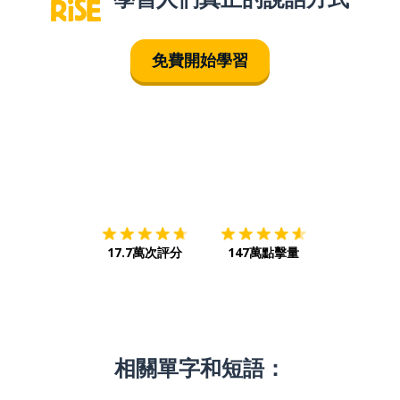
免費開始學習
下載App
App Store
下載
Google
17.7萬次評分
147萬點擊量
相關單字和短語：