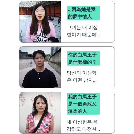
...因為她是我
的夢中情人
그녀는 내 이상
형이기 때문에
~
你的白馬王子
是什麼樣的？
당신의 이상형
은 어떤 남자예
요？
我的白馬王子
是一個勇敢又
溫柔的人
내 이상형은 용
감하고 다정한