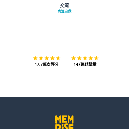
交流
表達自我
下載App
App Store
下載
Google
17.7萬次評分
147萬點擊量