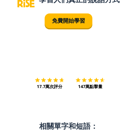
免費開始學習
下載App
App Store
下載
Google
17.7萬次評分
147萬點擊量
相關單字和短語：