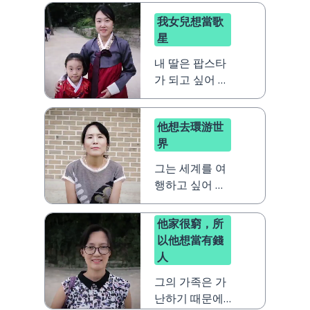
我女兒想當歌
星
내 딸은 팝스타
가 되고 싶어 해
요
他想去環游世
界
그는 세계를 여
행하고 싶어 해
요
他家很窮，所
以他想當有錢
人
그의 가족은 가
난하기 때문에