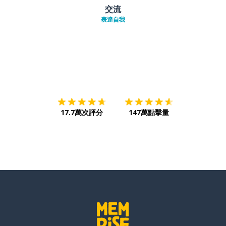
交流
表達自我
下載App
App Store
下載
Google
17.7萬次評分
147萬點擊量