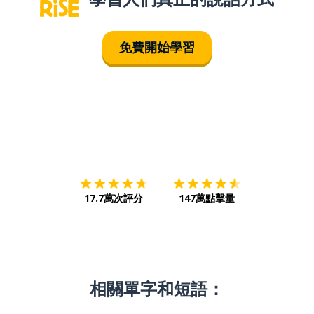
免費開始學習
下載App
App Store
下載
Google
17.7萬次評分
147萬點擊量
相關單字和短語：