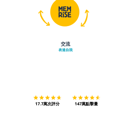
交流
表達自我
下載App
App Store
下載
Google
17.7萬次評分
147萬點擊量