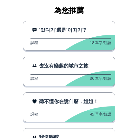
為您推薦
'있다가'還是'이따가'?
課程
18
單字/短語
去沒有樂趣的城市之旅
課程
30
單字/短語
聽不懂你在說什麼，姐姐！
課程
45
單字/短語
我沒喝醉