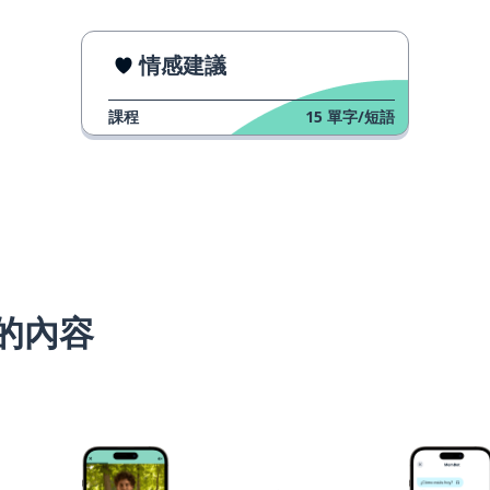
情感建議
課程
15
單字/短語
的內容