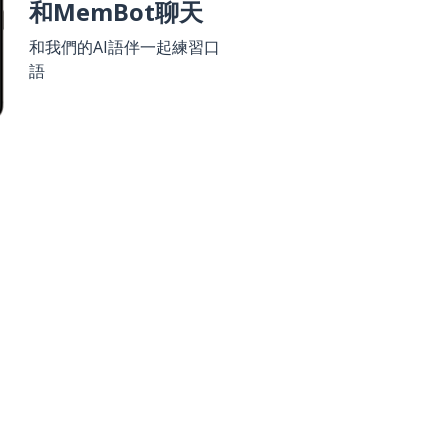
和MemBot聊天
和我們的AI語伴一起練習口
語
 Play