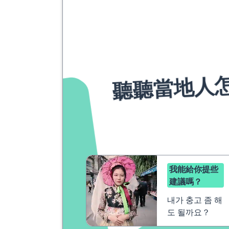
聽聽當地人
我能給你提些
建議嗎？
내가 충고 좀 해
도 될까요？