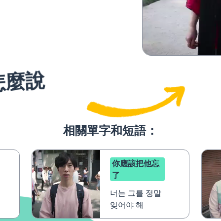
怎麼說
相關單字和短語：
你應該把他忘
了
너는 그를 정말
잊어야 해