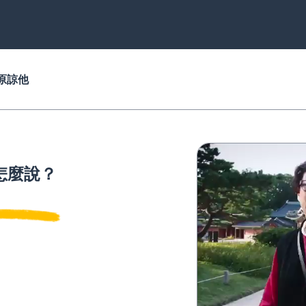
原諒他
怎麼說？