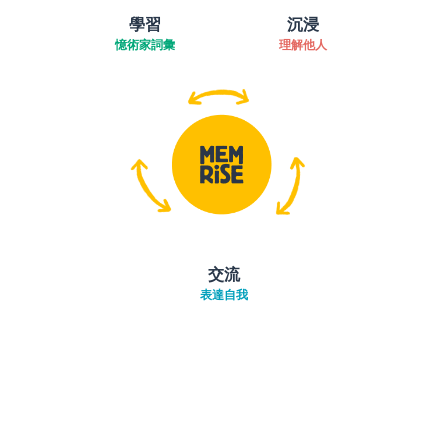
學習
沉浸
憶術家詞彙
理解他人
交流
表達自我
下載App
App Store
下載
Google