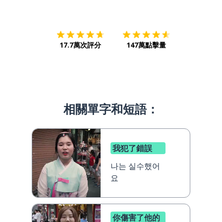
下載App
App Store
下載
Google
17.7萬次評分
147萬點擊量
相關單字和短語：
我犯了錯誤
나는 실수했어
요
你傷害了他的