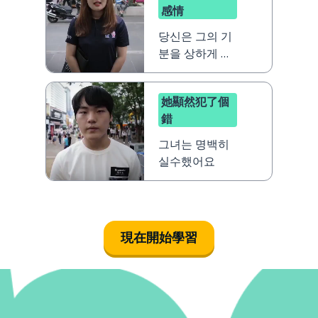
感情
당신은 그의 기
분을 상하게 했
어요
她顯然犯了個
錯
그녀는 명백히
실수했어요
現在開始學習