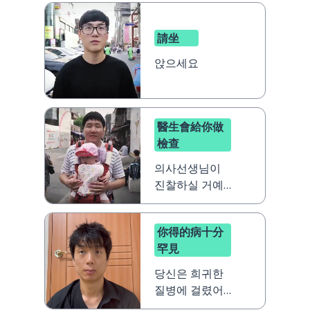
請坐
앉으세요
醫生會給你做
檢查
의사선생님이
진찰하실 거예
요
你得的病十分
罕見
당신은 희귀한
질병에 걸렸어
요