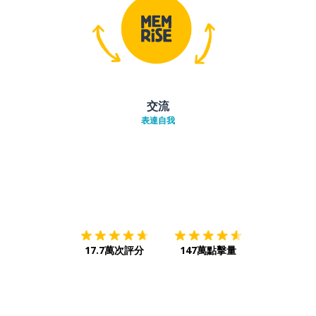
交流
表達自我
下載App
App Store
下載
Google
17.7萬次評分
147萬點擊量