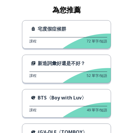
為您推薦
宅度假症候群
課程
72
單字/短語
新造詞彙好還是不好？
課程
52
單字/短語
BTS〈Boy with Luv〉
課程
49
單字/短語
(G)I-DLE〈TOMBOY〉