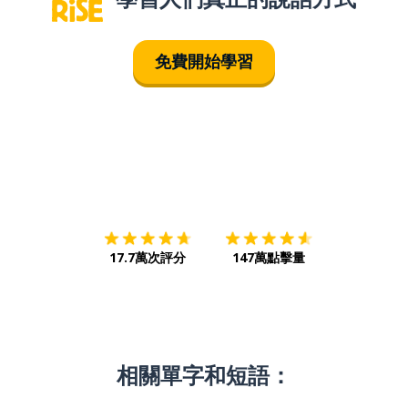
免費開始學習
下載App
App Store
下載
Google
17.7萬次評分
147萬點擊量
相關單字和短語：