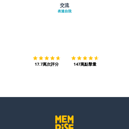
交流
表達自我
下載App
App Store
下載
Google
17.7萬次評分
147萬點擊量