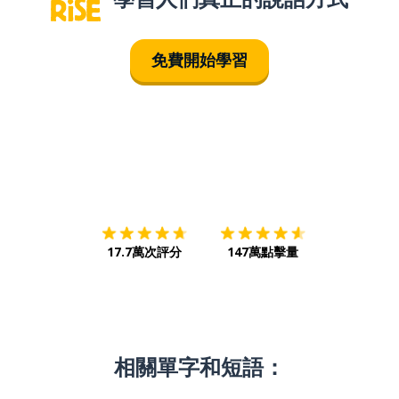
免費開始學習
下載App
App Store
下載
Google
17.7萬次評分
147萬點擊量
相關單字和短語：