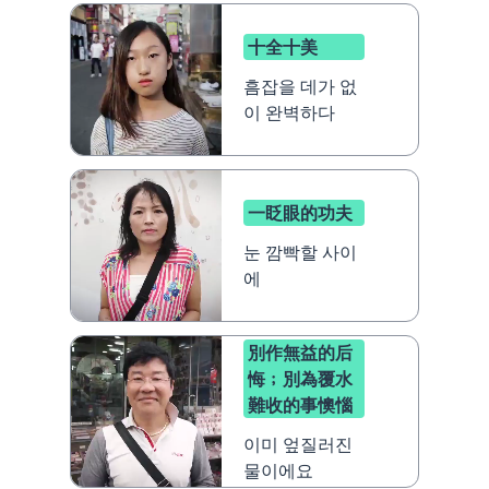
十全十美
흠잡을 데가 없
이 완벽하다
一眨眼的功夫
눈 깜빡할 사이
에
別作無益的后
悔﹔別為覆水
難收的事懊惱
이미 엎질러진
물이에요