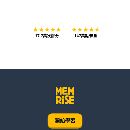
下載App
App Store
下載
Google
17.7萬次評分
147萬點擊量
開始學習