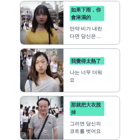
如果下雨，你
會淋濕的
만약 비가 내린
다면 당신은 비
를 맞을 거예요
我覺得太熱了
나는 너무 더워
요
那就把大衣脫
掉
그러면 당신의
코트를 벗어요