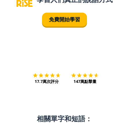
免費開始學習
下載App
App Store
下載
Google
17.7萬次評分
147萬點擊量
相關單字和短語：