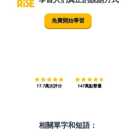
免費開始學習
下載App
App Store
下載
Google
17.7萬次評分
147萬點擊量
相關單字和短語：