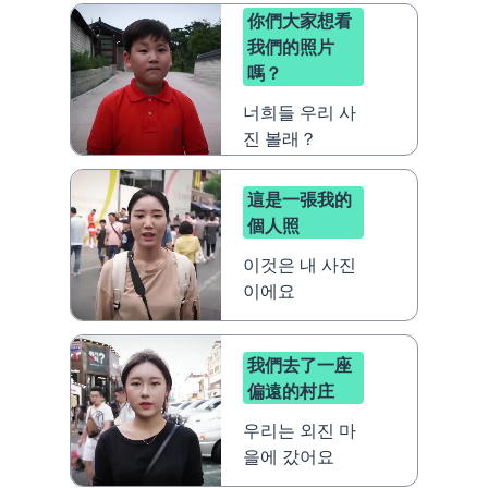
你們大家想看
我們的照片
嗎？
너희들 우리 사
진 볼래？
這是一張我的
個人照
이것은 내 사진
이에요
我們去了一座
偏遠的村庄
우리는 외진 마
을에 갔어요