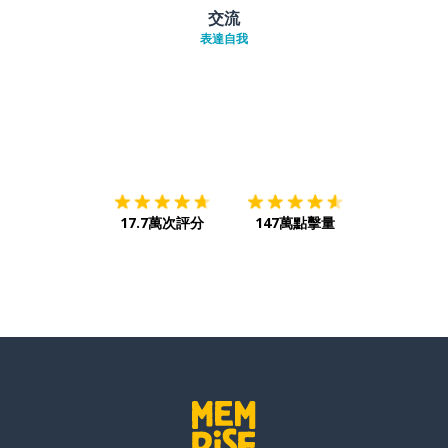
交流
表達自我
下載App
App Store
下載
Google
17.7萬次評分
147萬點擊量