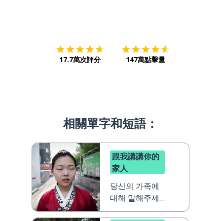
下載App
App Store
下載
Google
17.7萬次評分
147萬點擊量
相關單字和短語：
跟我講講你的
家人
당신의 가족에
대해 말해주세
요