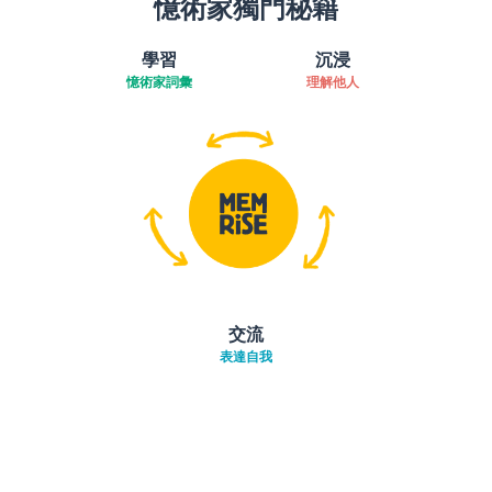
憶術家獨門秘籍
學習
沉浸
憶術家詞彙
理解他人
交流
表達自我
下載App
App Store
下載
Google