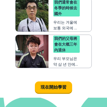
我們通常會在
冬季的時候去
國外
우리는 겨울에
보통 외국에 가
요
我們的父母將
會在大概三年
內退休
우리 부모님은
약 삼 년 안에
퇴직을 할 거예
요
現在開始學習