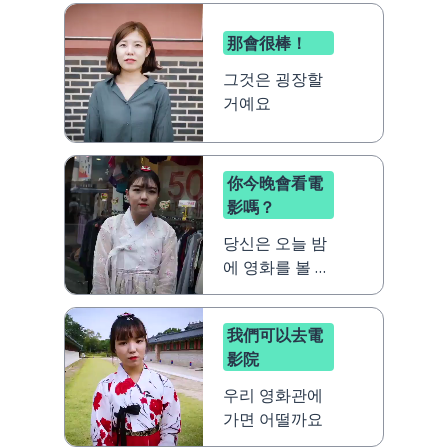
那會很棒！
그것은 굉장할
거예요
你今晚會看電
影嗎？
당신은 오늘 밤
에 영화를 볼 거
예요？
我們可以去電
影院
우리 영화관에
가면 어떨까요