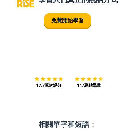
免費開始學習
下載App
App Store
下載
Google
17.7萬次評分
147萬點擊量
相關單字和短語：