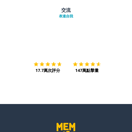
交流
表達自我
下載App
App Store
下載
Google
17.7萬次評分
147萬點擊量