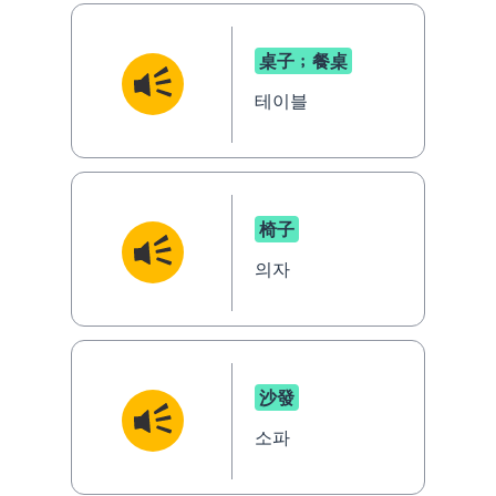
桌子﹔餐桌
테이블
椅子
의자
沙發
소파