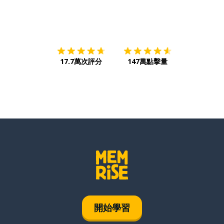
下載App
App Store
下載
Google
17.7萬次評分
147萬點擊量
開始學習