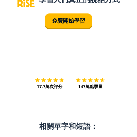
免費開始學習
下載App
App Store
下載
Google
17.7萬次評分
147萬點擊量
相關單字和短語：