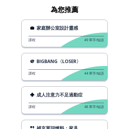
為您推薦
家庭辦公室設計靈感
課程
49
單字/短語
BIGBANG〈LOSER〉
課程
44
單字/短語
成人注意力不足過動症
課程
48
單字/短語
補充單詞燃料：家具