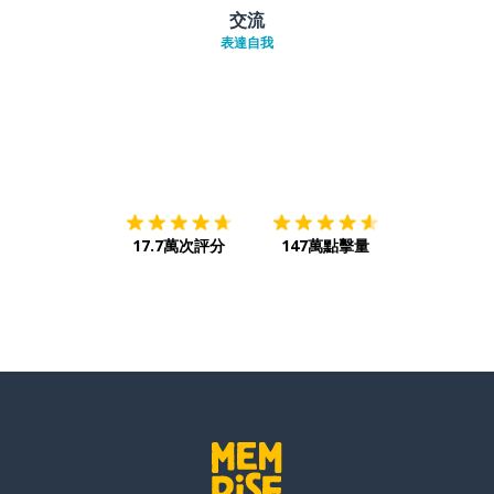
交流
表達自我
下載App
App Store
下載
Google
17.7萬次評分
147萬點擊量