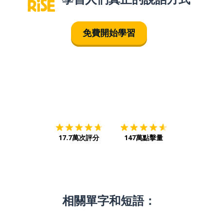
免費開始學習
下載App
App Store
下載
Google
17.7萬次評分
147萬點擊量
相關單字和短語：