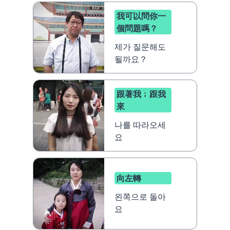
我可以問你一
個問題嗎？
제가 질문해도
될까요？
跟著我﹔跟我
來
나를 따라오세
요
向左轉
왼쪽으로 돌아
요