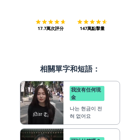
下載App
App Store
下載
Google
17.7萬次評分
147萬點擊量
相關單字和短語：
我沒有任何現
金
나는 현금이 전
혀 없어요