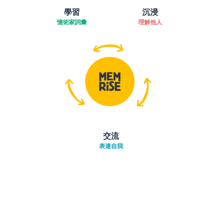
學習
沉浸
憶術家詞彙
理解他人
交流
表達自我
下載App
App Store
下載
Google