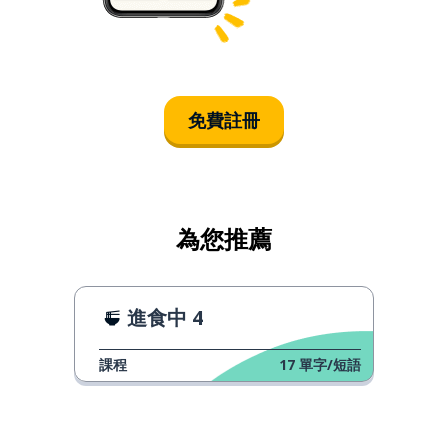
免費註冊
為您推薦
進食中 4
課程
17
單字/短語