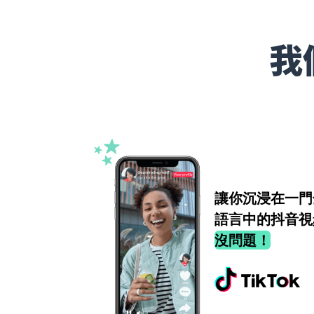
我
讓你沉浸在一門
語言中的抖音視
沒問題！