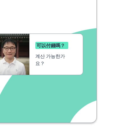
可以付錢嗎？
계산 가능한가
요？