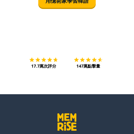
用憶術家學習韓語
下載App
App Store
下載
Google
17.7萬次評分
147萬點擊量