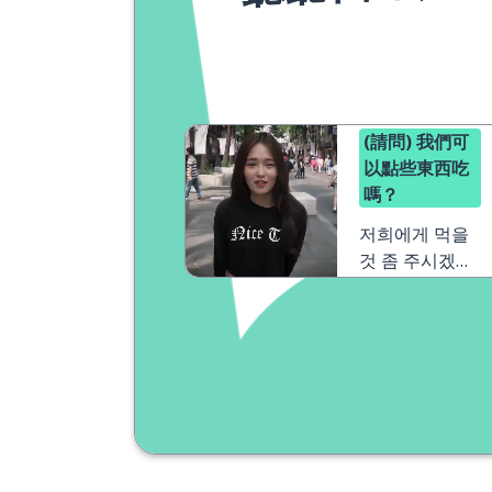
(請問) 我們可
以點些東西吃
嗎？
저희에게 먹을
것 좀 주시겠어
요？