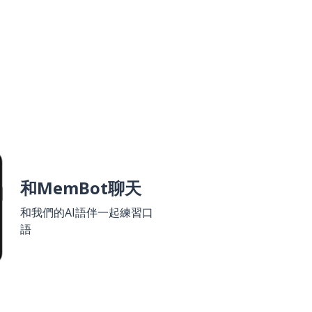
和MemBot聊天
和我們的AI語伴一起練習口
語