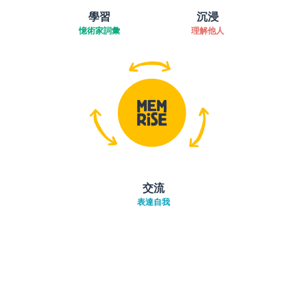
學習
沉浸
憶術家詞彙
理解他人
交流
表達自我
下載App
App Store
下載
Google