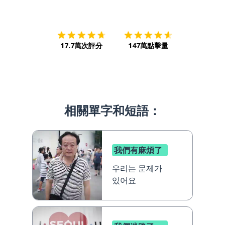
下載App
App Store
下載
Google
17.7萬次評分
147萬點擊量
相關單字和短語：
我們有麻煩了
우리는 문제가
있어요