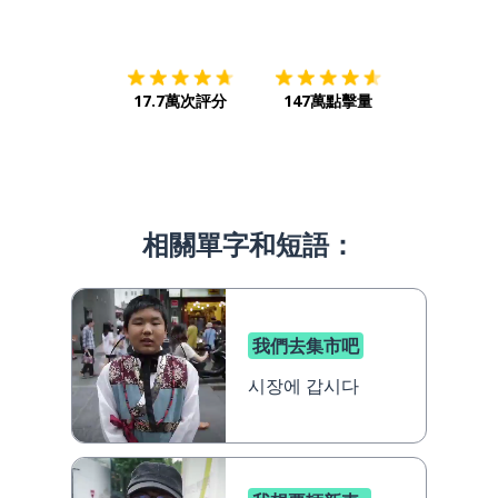
下載App
App Store
下載
Google
17.7萬次評分
147萬點擊量
相關單字和短語：
我們去集市吧
시장에 갑시다