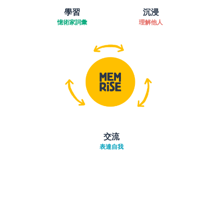
學習
沉浸
憶術家詞彙
理解他人
交流
表達自我
下載App
App Store
下載
Google