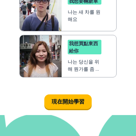
我想要輛新車
나는 새 차를 원
해요
我想買點東西
給你
나는 당신을 위
해 뭔가를 좀 사
고 싶어요
現在開始學習