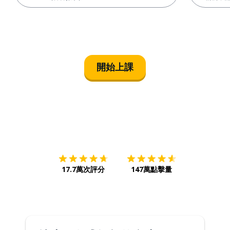
開始上課
下載App
App Store
下載
Google
17.7萬次評分
147萬點擊量