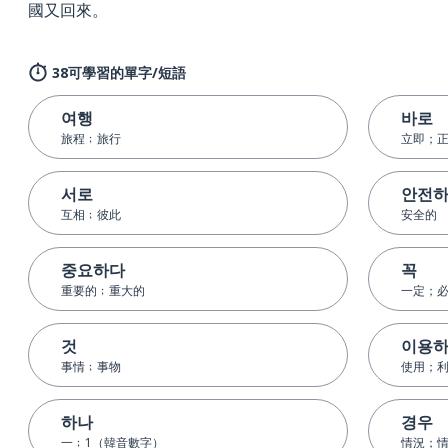
國又回來。
38可學習的單字/短語
여행
바로
旅程﹔旅行
立即；
서로
안전
互相﹔彼此
安全的
중요하다
꼭
重要的﹔重大的
一定；
것
이용
事情﹔事物
使用；
하나
경우
一﹔1（韓音數字）
情況；