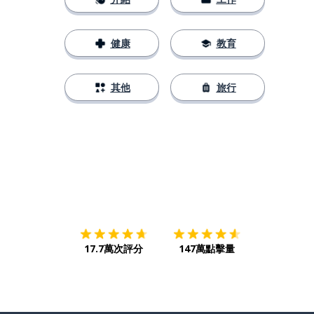
健康
教育
其他
旅行
下載App
App Store
下載
Google
17.7萬次評分
147萬點擊量